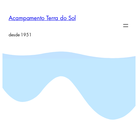
Pular
para
Acampamento Terra do Sol
o
conteúdo
desde 1951