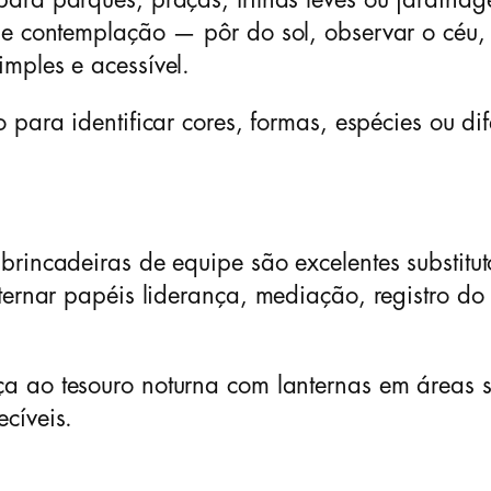
ara parques, praças, trilhas leves ou jardina
 de contemplação — pôr do sol, observar o céu
mples e acessível.
o para identificar cores, formas, espécies ou di
brincadeiras de equipe são excelentes substit
ternar papéis liderança, mediação, registro do
 ao tesouro noturna com lanternas em áreas s
cíveis.