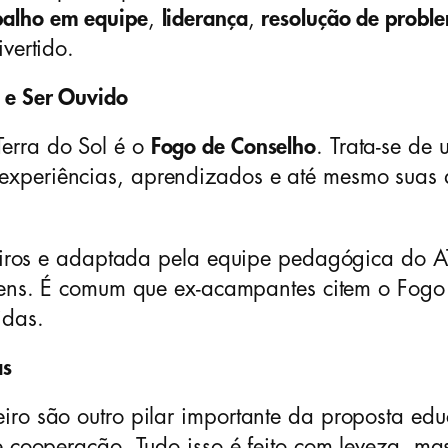
balho em equipe
,
liderança
,
resolução de probl
vertido.
 e Ser Ouvido
erra do Sol é o
Fogo de Conselho
. Trata-se de
xperiências, aprendizados e até mesmo suas 
oteiros e adaptada pela equipe pedagógica do
jovens. É comum que ex-acampantes citem o Fo
idas.
as
ro são outro pilar importante da proposta educ
e cooperação. Tudo isso é feito com leveza, mas