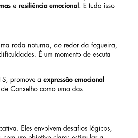
emas
e
resiliência emocional
. E tudo isso
 uma roda noturna, ao redor da fogueira,
dificuldades. É um momento de escuta
 ATS, promove a
expressão emocional
go de Conselho como uma das
ativa. Eles envolvem desafios lógicos,
 com um objetivo claro: estimular a