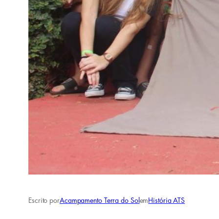
Escrito por
Acampamento Terra do Sol
em
História ATS