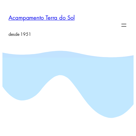
Pular
para
Acampamento Terra do Sol
o
conteúdo
desde 1951