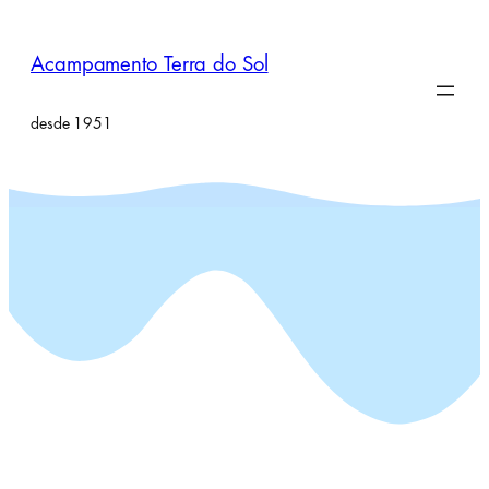
Pular
para
Acampamento Terra do Sol
o
conteúdo
desde 1951