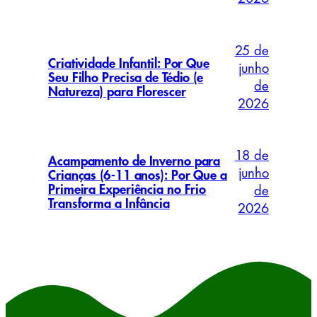
25 de
Criatividade Infantil: Por Que
junho
Seu Filho Precisa de Tédio (e
de
Natureza) para Florescer
2026
18 de
Acampamento de Inverno para
junho
Crianças (6-11 anos): Por Que a
Primeira Experiência no Frio
de
Transforma a Infância
2026