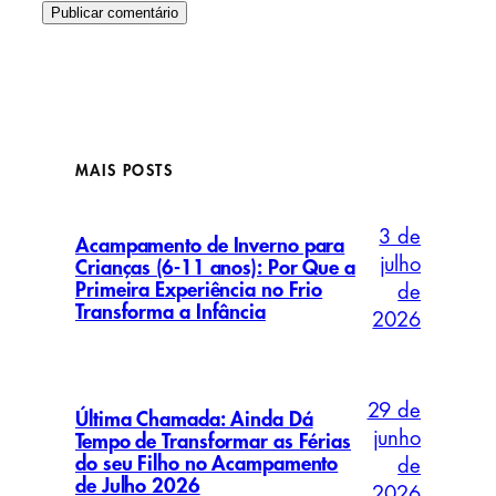
MAIS POSTS
3 de
Acampamento de Inverno para
julho
Crianças (6-11 anos): Por Que a
Primeira Experiência no Frio
de
Transforma a Infância
2026
29 de
Última Chamada: Ainda Dá
junho
Tempo de Transformar as Férias
do seu Filho no Acampamento
de
de Julho 2026
2026