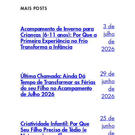
MAIS POSTS
3 de
Acampamento de Inverno para
julho
Crianças (6-11 anos): Por Que a
Primeira Experiência no Frio
de
Transforma a Infância
2026
29 de
Última Chamada: Ainda Dá
junho
Tempo de Transformar as Férias
do seu Filho no Acampamento
de
de Julho 2026
2026
25 de
Criatividade Infantil: Por Que
junho
Seu Filho Precisa de Tédio (e
de