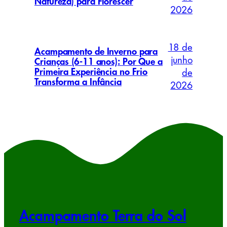
Natureza) para Florescer
2026
18 de
Acampamento de Inverno para
junho
Crianças (6-11 anos): Por Que a
Primeira Experiência no Frio
de
Transforma a Infância
2026
Acampamento Terra do Sol