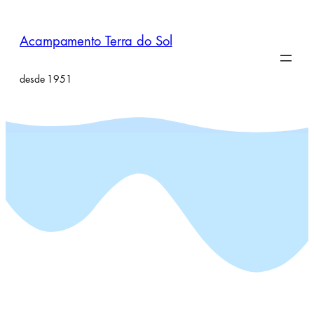
Pular
para
Acampamento Terra do Sol
o
conteúdo
desde 1951