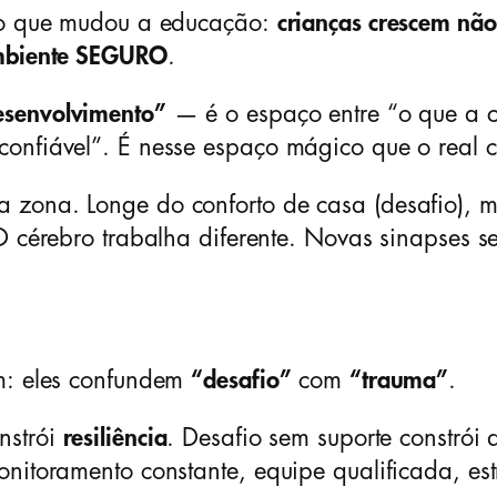
lgo que mudou a educação:
crianças crescem nã
ambiente SEGURO
.
esenvolvimento”
— é o espaço entre “o que a c
onfiável”. É nesse espaço mágico que o real c
 zona. Longe do conforto de casa (desafio), 
 cérebro trabalha diferente. Novas sinapses s
em: eles confundem
“desafio”
com
“trauma”
.
nstrói
resiliência
. Desafio sem suporte constró
onitoramento constante, equipe qualificada, es