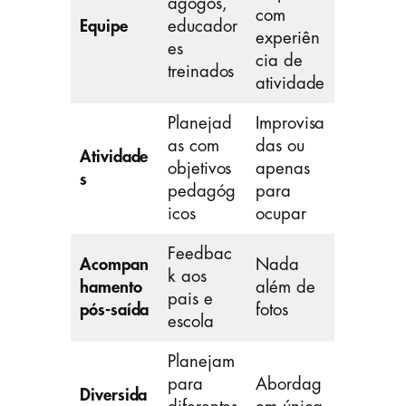
agogos,
com
Equipe
educador
experiên
es
cia de
treinados
atividade
Planejad
Improvisa
as com
das ou
Atividade
objetivos
apenas
s
pedagóg
para
icos
ocupar
Feedbac
Acompan
Nada
k aos
hamento
além de
pais e
pós-saída
fotos
escola
Planejam
para
Abordag
Diversida