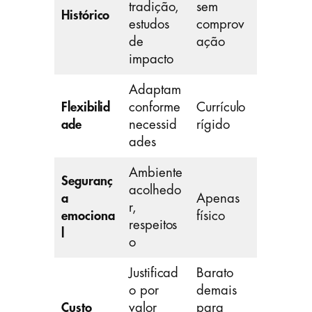
tradição,
sem
Histórico
estudos
comprov
de
ação
impacto
Adaptam
Flexibilid
conforme
Currículo
ade
necessid
rígido
ades
Ambiente
Seguranç
acolhedo
a
Apenas
r,
emociona
físico
respeitos
l
o
Justificad
Barato
o por
demais
Custo
valor
para