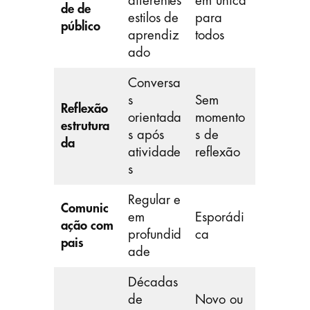
diferentes
em única
de de
estilos de
para
público
aprendiz
todos
ado
Conversa
s
Sem
Reflexão
orientada
momento
estrutura
s após
s de
da
atividade
reflexão
s
Regular e
Comunic
em
Esporádi
ação com
profundid
ca
pais
ade
Décadas
de
Novo ou