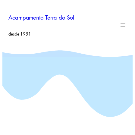
Pular
para
Acampamento Terra do Sol
o
conteúdo
desde 1951