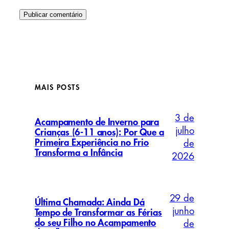
MAIS POSTS
3 de
Acampamento de Inverno para
julho
Crianças (6-11 anos): Por Que a
Primeira Experiência no Frio
de
Transforma a Infância
2026
29 de
Última Chamada: Ainda Dá
junho
Tempo de Transformar as Férias
do seu Filho no Acampamento
de