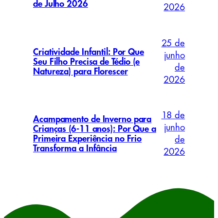
de Julho 2026
2026
25 de
Criatividade Infantil: Por Que
junho
Seu Filho Precisa de Tédio (e
de
Natureza) para Florescer
2026
18 de
Acampamento de Inverno para
junho
Crianças (6-11 anos): Por Que a
Primeira Experiência no Frio
de
Transforma a Infância
2026