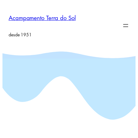
Pular
para
Acampamento Terra do Sol
o
conteúdo
desde 1951