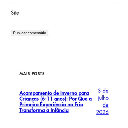
Site
MAIS POSTS
3 de
Acampamento de Inverno para
julho
Crianças (6-11 anos): Por Que a
Primeira Experiência no Frio
de
Transforma a Infância
2026