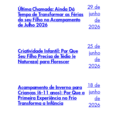
29 de
Última Chamada: Ainda Dá
junho
Tempo de Transformar as Férias
do seu Filho no Acampamento
de
de Julho 2026
2026
25 de
Criatividade Infantil: Por Que
junho
Seu Filho Precisa de Tédio (e
de
Natureza) para Florescer
2026
18 de
Acampamento de Inverno para
junho
Crianças (6-11 anos): Por Que a
Primeira Experiência no Frio
de
Transforma a Infância
2026