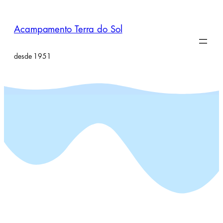
Pular
para
Acampamento Terra do Sol
o
conteúdo
desde 1951