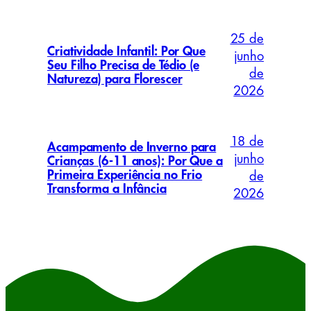
25 de
Criatividade Infantil: Por Que
junho
Seu Filho Precisa de Tédio (e
de
Natureza) para Florescer
2026
18 de
Acampamento de Inverno para
junho
Crianças (6-11 anos): Por Que a
Primeira Experiência no Frio
de
Transforma a Infância
2026