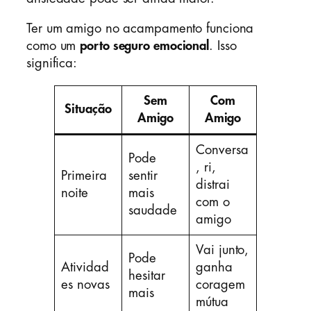
Ter um amigo no acampamento funciona
como um
porto seguro emocional
. Isso
significa:
Sem
Com
Situação
Amigo
Amigo
Conversa
Pode
, ri,
Primeira
sentir
distrai
noite
mais
com o
saudade
amigo
Vai junto,
Pode
Atividad
ganha
hesitar
es novas
coragem
mais
mútua