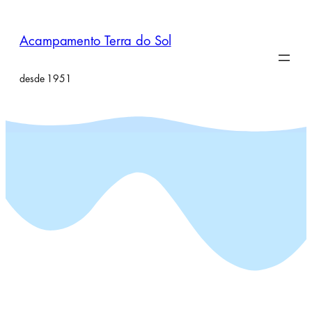
Pular
para
Acampamento Terra do Sol
o
conteúdo
desde 1951