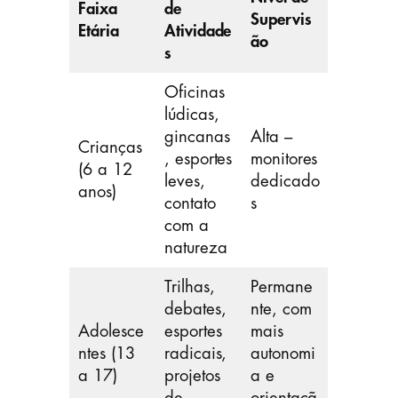
Faixa
de
Supervis
Etária
Atividade
ão
s
Oficinas
lúdicas,
gincanas
Alta –
Crianças
, esportes
monitores
(6 a 12
leves,
dedicado
anos)
contato
s
com a
natureza
Trilhas,
Permane
debates,
nte, com
Adolesce
esportes
mais
ntes (13
radicais,
autonomi
a 17)
projetos
a e