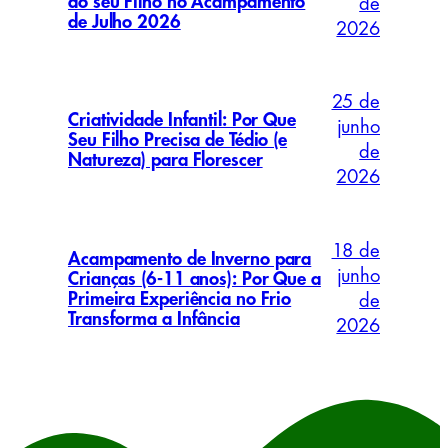
do seu Filho no Acampamento
de
de Julho 2026
2026
25 de
Criatividade Infantil: Por Que
junho
Seu Filho Precisa de Tédio (e
de
Natureza) para Florescer
2026
18 de
Acampamento de Inverno para
junho
Crianças (6-11 anos): Por Que a
Primeira Experiência no Frio
de
Transforma a Infância
2026