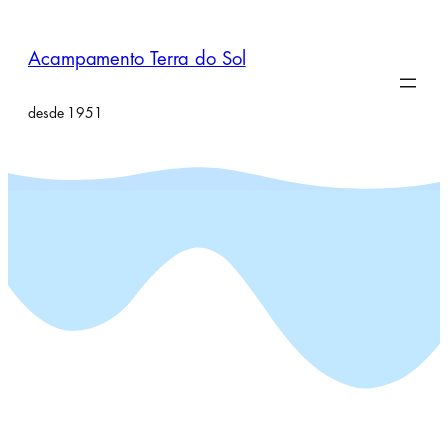
Pular
para
Acampamento Terra do Sol
o
conteúdo
desde 1951