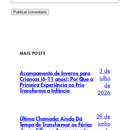
MAIS POSTS
3 de
Acampamento de Inverno para
julho
Crianças (6-11 anos): Por Que a
Primeira Experiência no Frio
de
Transforma a Infância
2026
29 de
Última Chamada: Ainda Dá
junho
Tempo de Transformar as Férias