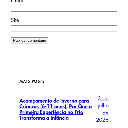
E-mail
*
Site
MAIS POSTS
3 de
Acampamento de Inverno para
julho
Crianças (6-11 anos): Por Que a
Primeira Experiência no Frio
de
Transforma a Infância
2026