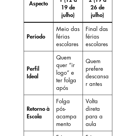
Aspecto
19 de
26 de
julho)
julho)
Meio das
Final das
Período
férias
férias
escolares
escolares
Quem
Quem
quer “ir
Perfil
prefere
logo” e
Ideal
descansa
ter folga
r antes
após
Folga
Volta
Retorno à
pós-
direta
Escola
acampa
para a
mento
aula