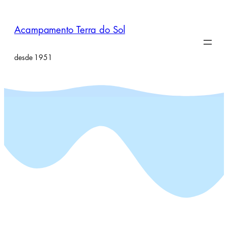
Pular
para
Acampamento Terra do Sol
o
conteúdo
desde 1951