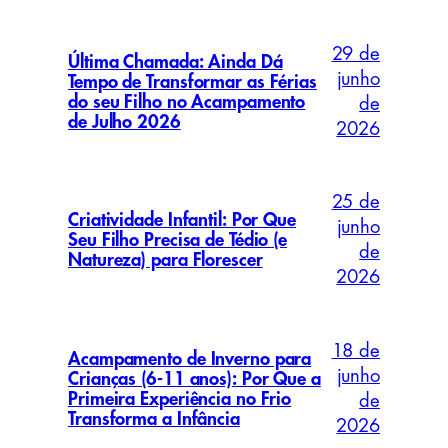
29 de
Última Chamada: Ainda Dá
junho
Tempo de Transformar as Férias
do seu Filho no Acampamento
de
de Julho 2026
2026
25 de
Criatividade Infantil: Por Que
junho
Seu Filho Precisa de Tédio (e
de
Natureza) para Florescer
2026
18 de
Acampamento de Inverno para
junho
Crianças (6-11 anos): Por Que a
Primeira Experiência no Frio
de
Transforma a Infância
2026