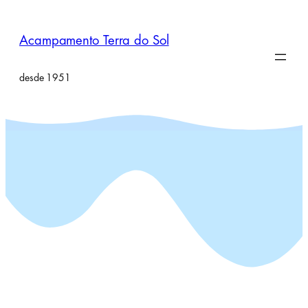
Pular
para
Acampamento Terra do Sol
o
conteúdo
desde 1951