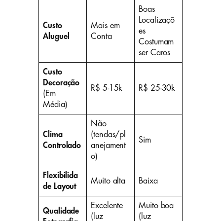
Boas
Localizaçõ
Custo
Mais em
es
Aluguel
Conta
Costumam
ser Caros
Custo
Decoração
R$ 5-15k
R$ 25-30k
(Em
Média)
Não
Clima
(tendas/pl
Sim
Controlado
anejament
o)
Flexibilida
Muito alta
Baixa
de Layout
Excelente
Muito boa
Qualidade
(luz
(luz