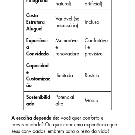
Fotografia
natural)
artificial)
Custo
Variável (se
Estrutura
Incluso
necessária)
Aluguel
Experiênci
Memorável
Confortáve
a
e
l e
Convidado
renovadora
previsível
Capacidad
e
Ilimitada
Restrita
Customizaç
ão
Sostenibilid
Potencial
Média
ade
alto
A escolha depende de:
você quer conforto e
previsibilidade? Ou quer criar uma experiência que
seus convidados lembrem para o resto da vida?