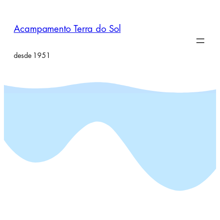
Pular
para
Acampamento Terra do Sol
o
conteúdo
desde 1951