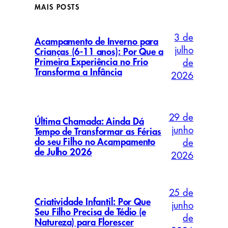
MAIS POSTS
3 de
Acampamento de Inverno para
julho
Crianças (6-11 anos): Por Que a
Primeira Experiência no Frio
de
Transforma a Infância
2026
29 de
Última Chamada: Ainda Dá
junho
Tempo de Transformar as Férias
do seu Filho no Acampamento
de
de Julho 2026
2026
25 de
Criatividade Infantil: Por Que
junho
Seu Filho Precisa de Tédio (e
de
Natureza) para Florescer