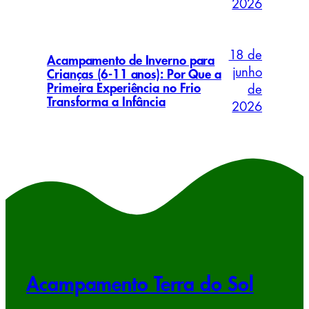
2026
18 de
Acampamento de Inverno para
junho
Crianças (6-11 anos): Por Que a
Primeira Experiência no Frio
de
Transforma a Infância
2026
Acampamento Terra do Sol