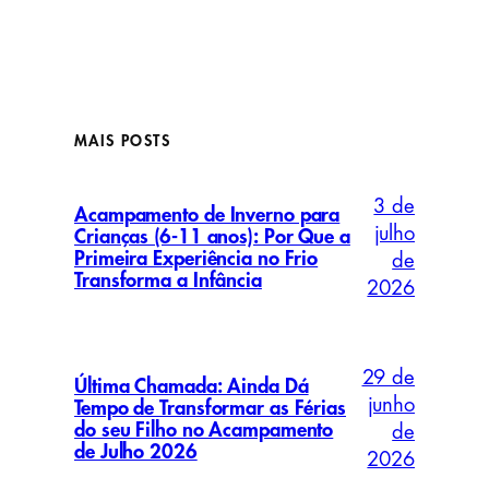
MAIS POSTS
3 de
Acampamento de Inverno para
julho
Crianças (6-11 anos): Por Que a
Primeira Experiência no Frio
de
Transforma a Infância
2026
29 de
Última Chamada: Ainda Dá
junho
Tempo de Transformar as Férias
do seu Filho no Acampamento
de
de Julho 2026
2026