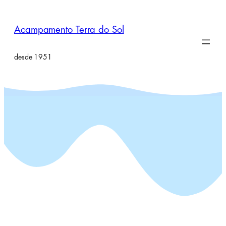
Pular
para
Acampamento Terra do Sol
o
conteúdo
desde 1951