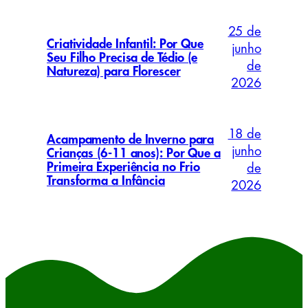
25 de
Criatividade Infantil: Por Que
junho
Seu Filho Precisa de Tédio (e
de
Natureza) para Florescer
2026
18 de
Acampamento de Inverno para
junho
Crianças (6-11 anos): Por Que a
Primeira Experiência no Frio
de
Transforma a Infância
2026