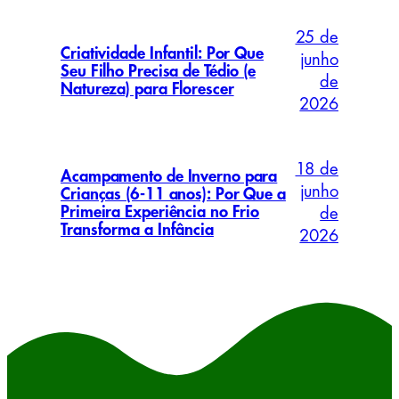
25 de
Criatividade Infantil: Por Que
junho
Seu Filho Precisa de Tédio (e
de
Natureza) para Florescer
2026
18 de
Acampamento de Inverno para
junho
Crianças (6-11 anos): Por Que a
Primeira Experiência no Frio
de
Transforma a Infância
2026