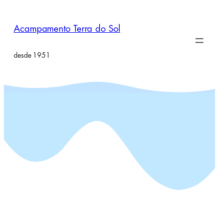
Pular
para
Acampamento Terra do Sol
o
conteúdo
desde 1951